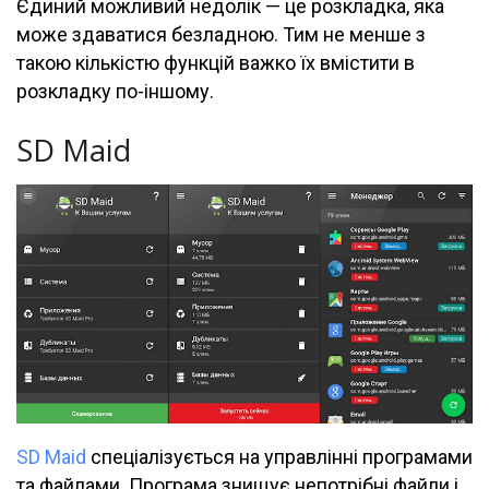
Єдиний можливий недолік — це розкладка, яка
може здаватися безладною. Тим не менше з
такою кількістю функцій важко їх вмістити в
розкладку по-іншому.
SD Maid
SD Maid
спеціалізується на управлінні програмами
та файлами. Програма знищує непотрібні файли і