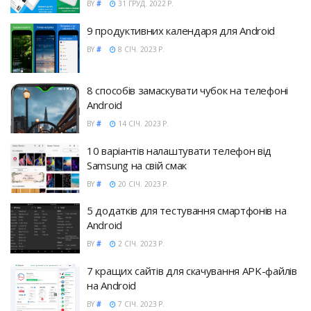
BY
#
31 ГРУД. 2022 Р.
9 продуктивних календаря для Android
BY
#
8 СІЧ. 2023 Р.
8 способів замаскувати чубок на телефоні
Android
BY
#
14 СІЧ. 2023 Р.
10 варіантів налаштувати телефон від
Samsung на свій смак
BY
#
20 СІЧ. 2023 Р.
5 додатків для тестування смартфонів на
Android
BY
#
2 СІЧ. 2023 Р.
7 кращих сайтів для скачування APK-файлів
на Android
BY
#
7 СІЧ. 2023 Р.