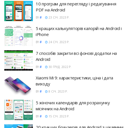
10 програм для перегляду і редагування
PDF на Android
BY
#
23 СІЧ. 2023 Р.
5 кращих калькуляторів калорій на Android і
iPhone
BY
#
24 СІЧ. 2023 Р.
7 способів закрити всі фонові додатки на
Android
BY
#
30 ГРУД. 2022 Р.
Xiaomi Mi 9: характеристики, ціна і дата
виходу
BY
#
8 СІЧ. 2023 Р.
5 жіночих календарів для розрахунку
місячних на Android
BY
#
15 СІЧ. 2023 Р.
20 кращих браузерів для Android з цікавими