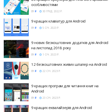
особливостями
BY
#
30 ГРУД. 2022 Р.
9 кращих клавіатур для Android
BY
#
5 СІЧ. 2023 Р.
9 нових безкоштовних додатків для Android
на листопад 2018 року
BY
#
1 СІЧ. 2023 Р.
12 безкоштовних живих шпалер на Android
BY
#
22 СІЧ. 2023 Р.
9 кращих програм для читання книг на
Android
BY
#
23 СІЧ. 2023 Р.
9 кращих еквалайзерів для Android