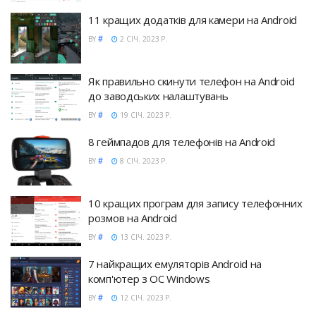
11 кращих додатків для камери на Android
BY
#
2 СІЧ. 2023 Р.
Як правильно скинути телефон на Android
до заводських налаштувань
BY
#
19 СІЧ. 2023 Р.
8 геймпадов для телефонів на Android
BY
#
8 СІЧ. 2023 Р.
10 кращих програм для запису телефонних
розмов на Android
BY
#
13 СІЧ. 2023 Р.
7 найкращих емуляторів Android на
комп'ютер з ОС Windows
BY
#
12 СІЧ. 2023 Р.