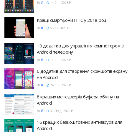
BY
#
14 СІЧ. 2023 Р.
Кращі смартфони HTC у 2018 році
BY
#
5 СІЧ. 2023 Р.
10 додатків для управління комп'ютером з
Android телефону
BY
#
13 СІЧ. 2023 Р.
6 додатків для створення скріншотів екрану
на Android
BY
#
24 СІЧ. 2023 Р.
8 кращих менеджерів буфера обміну на
Android
BY
#
30 ГРУД. 2022 Р.
16 кращих безкоштовних антивірусів для
Android