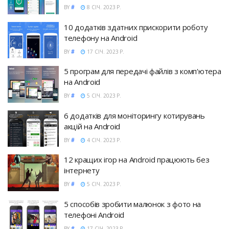
BY
#
8 СІЧ. 2023 Р.
10 додатків здатних прискорити роботу
телефону на Android
BY
#
17 СІЧ. 2023 Р.
5 програм для передачі файлів з комп'ютера
на Android
BY
#
5 СІЧ. 2023 Р.
6 додатків для моніторингу котирувань
акцій на Android
BY
#
4 СІЧ. 2023 Р.
12 кращих ігор на Android працюють без
інтернету
BY
#
5 СІЧ. 2023 Р.
5 способів зробити малюнок з фото на
телефоні Android
BY
#
17 СІЧ. 2023 Р.