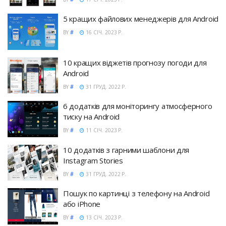
5 кращих файлових менеджерів для Android
BY
#
16 СІЧ. 2023 Р.
10 кращих віджетів прогнозу погоди для
Android
BY
#
31 ГРУД. 2022 Р.
6 додатків для моніторингу атмосферного
тиску на Android
BY
#
11 СІЧ. 2023 Р.
10 додатків з гарними шаблони для
Instagram Stories
BY
#
31 ГРУД. 2022 Р.
Пошук по картинці з телефону на Android
або iPhone
BY
#
13 СІЧ. 2023 Р.