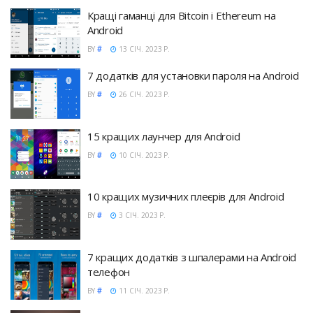
Кращі гаманці для Bitcoin і Ethereum на
Android
BY
#
13 СІЧ. 2023 Р.
7 додатків для установки пароля на Android
BY
#
26 СІЧ. 2023 Р.
15 кращих лаунчер для Android
BY
#
10 СІЧ. 2023 Р.
10 кращих музичних плеєрів для Android
BY
#
3 СІЧ. 2023 Р.
7 кращих додатків з шпалерами на Android
телефон
BY
#
11 СІЧ. 2023 Р.