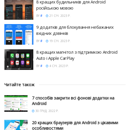
8 кращих будильників для Android
російською мовою
BY
#
21 СІЧ. 2023 Р.
9 додатків для блокування небажаних
вхідних дзвінків
BY
#
19 СІЧ. 2023 Р.
8 кращих магнітол з підтримкою Android
Auto і Apple CarPlay
BY
#
4 СІЧ. 2023 Р.
Читайте також
7 способів закрити всі фонові додатки на
Android
30 ГРУД. 2022 Р.
20 кращих браузерів для Android з цікавими
особливостями