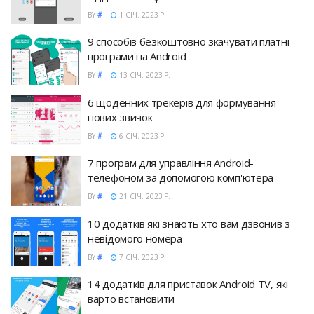
BY
#
1 СІЧ. 2023 Р.
9 способів безкоштовно зкачувати платні
програми на Android
BY
#
13 СІЧ. 2023 Р.
6 щоденних трекерів для формування
нових звичок
BY
#
6 СІЧ. 2023 Р.
7 програм для управління Android-
телефоном за допомогою комп'ютера
BY
#
21 СІЧ. 2023 Р.
10 додатків які знають хто вам дзвонив з
невідомого номера
BY
#
7 СІЧ. 2023 Р.
14 додатків для приставок Android TV, які
варто встановити