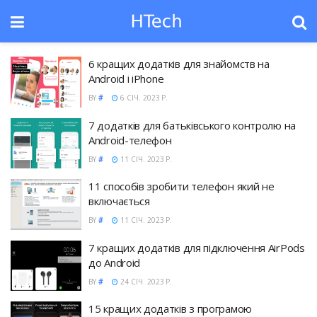
6 кращих додатків для знайомств на
Android і iPhone
BY
#
6 СІЧ. 2023 Р.
7 додатків для батьківського контролю на
Android-телефон
BY
#
11 СІЧ. 2023 Р.
11 способів зробити телефон який не
включається
BY
#
11 СІЧ. 2023 Р.
7 кращих додатків для підключення AirPods
до Android
BY
#
24 СІЧ. 2023 Р.
15 кращих додатків з програмою