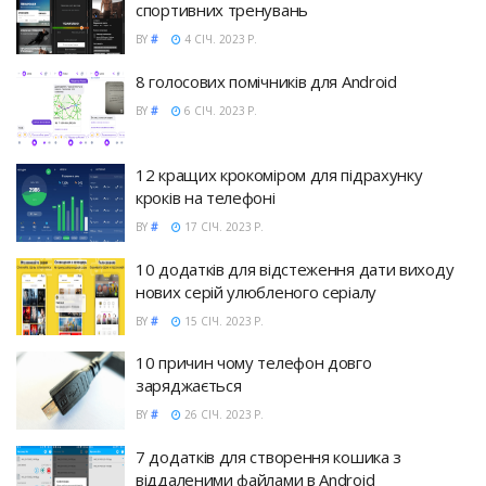
спортивних тренувань
BY
#
4 СІЧ. 2023 Р.
8 голосових помічників для Android
BY
#
6 СІЧ. 2023 Р.
12 кращих крокоміром для підрахунку
кроків на телефоні
BY
#
17 СІЧ. 2023 Р.
10 додатків для відстеження дати виходу
нових серій улюбленого серіалу
BY
#
15 СІЧ. 2023 Р.
10 причин чому телефон довго
заряджається
BY
#
26 СІЧ. 2023 Р.
7 додатків для створення кошика з
віддаленими файлами в Android