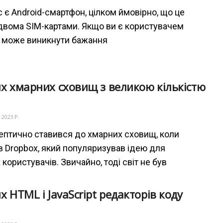
с є Android-смартфон, цілком ймовірно, що це
двома SIM-картами. Якщо ви є користувачем
 може виникнути бажання
х хмарних сховищ з великою кількістю
 2023 Р.
ептично ставився до хмарних сховищ, коли
 Dropbox, який популяризував ідею для
користувачів. Звичайно, тоді світ не був
х HTML і JavaScript редакторів коду