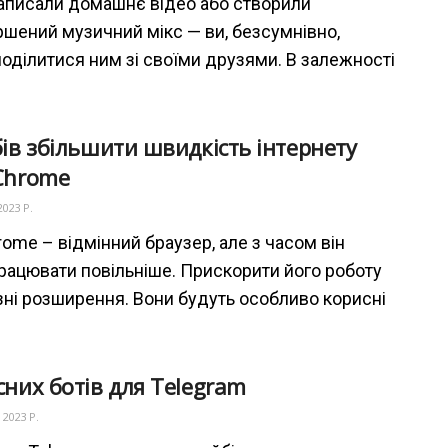
аписали домашнє відео або створили
шений музичний мікс — ви, безсумнівно,
поділитися ним зі своїми друзями. В залежності
бів збільшити швидкість інтернету
Chrome
2023 Р.
rome – відмінний браузер, але з часом він
рацювати повільніше. Прискорити його роботу
зні розширення. Вони будуть особливо корисні
сних ботів для Telegram
 2023 Р.