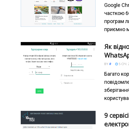
Google Ch
часткою 6
програм л
приємно 
Як відн
WhatsA
BY
#
5 СІЧ. 
Багато ко
повідомле
зберігання
користува
9 сервіс
електро