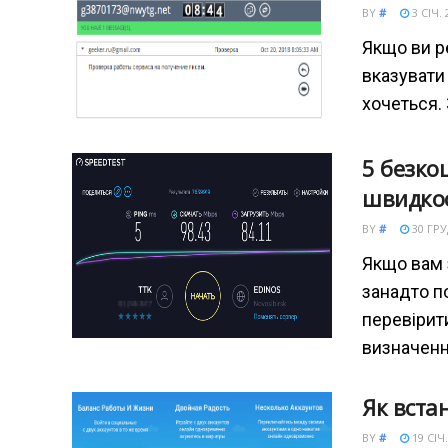
BY
#
3 СІЧ. 
Якщо ви ре
вказувати
хочеться.
5 безко
швидкос
BY
#
30 ГРУД
Якщо вам 
занадто по
перевірит
визначен
Як вста
BY
#
19 СІЧ.