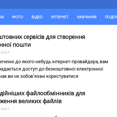
КА
ФОТО
ВІДЕО
ІНТЕРНЕТ
НАВЧАННЯ
ПОДО
штовних сервісів для створення
нної пошти
 2023 Р.
юченні до якого-небудь інтернет-провайдера, вам
надається доступ до безкоштовної електронної
нак ви не зобов'язані користуватися
дійніших файлообмінників для
ження великих файлів
 2023 Р.