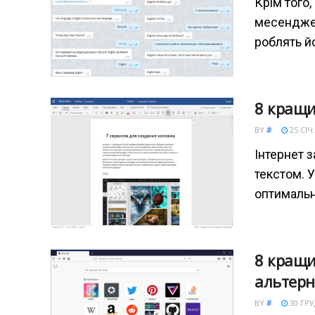
Крім того
месенджері
роблять й
8 кращи
BY
#
25 СІЧ.
Інтернет 
текстом. У
оптимальн
8 кращи
альтерн
BY
#
30 ГРУД