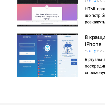
BY
#
12 СІЧ.
HTML прав
що потріб
розкажуть
8 кращи
iPhone
BY
#
21 СІЧ.
Віртуальна
посередник
спрямовую