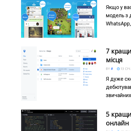
Якщо у ва
модель з 
WhatsApp,
7 кращи
місця
BY
#
13 СІЧ.
Я дуже ск
дебютував
звичайних 
5 кращи
онлайн