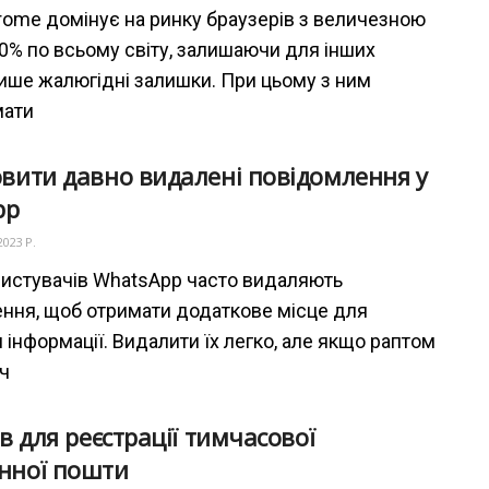
rome домінує на ринку браузерів з величезною
0% по всьому світу, залишаючи для інших
ише жалюгідні залишки. При цьому з ним
мати
овити давно видалені повідомлення у
pp
2023 Р.
ристувачів WhatsApp часто видаляють
ння, щоб отримати додаткове місце для
 інформації. Видалити їх легко, але якщо раптом
ч
ів для реєстрації тимчасової
нної пошти