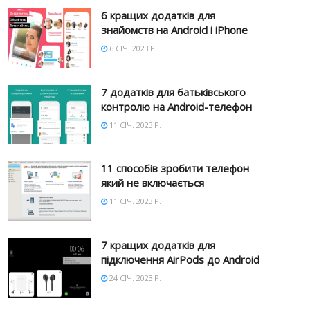
6 кращих додатків для
знайомств на Android і iPhone
6 СІЧ. 2023 Р.
7 додатків для батьківського
контролю на Android-телефон
11 СІЧ. 2023 Р.
11 способів зробити телефон
який не включається
11 СІЧ. 2023 Р.
7 кращих додатків для
підключення AirPods до Android
24 СІЧ. 2023 Р.