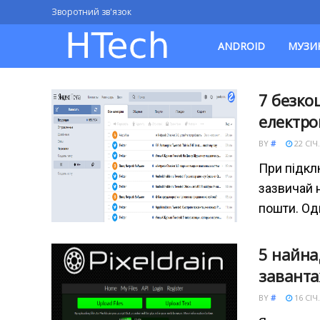
Зворотний зв'язок
ANDROID
МУЗИ
7 безко
електро
BY
#
22 СІЧ.
При підкл
зазвичай 
пошти. Од
5 найна
заванта
BY
#
16 СІЧ.