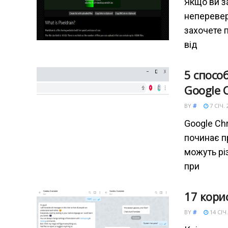
Якщо ви з
неперевер
захочете 
від
5 спосо
Google 
BY
#
7 СІЧ. 
Google Ch
починає п
можуть рі
при
17 кори
BY
#
14 СІЧ.