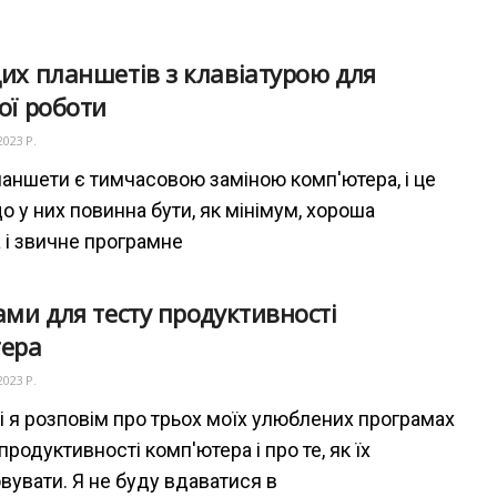
их планшетів з клавіатурою для
ої роботи
2023 Р.
ланшети є тимчасовою заміною комп'ютера, і це
о у них повинна бути, як мінімум, хороша
а і звичне програмне
ами для тесту продуктивності
тера
2023 Р.
ті я розповім про трьох моїх улюблених програмах
продуктивності комп'ютера і про те, як їх
вувати. Я не буду вдаватися в