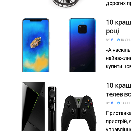
дорогих п
10 кращ
році
BY
#
18 СІЧ.
«А наскіл
найважлив
купити но
10 кращ
телевіз
BY
#
23 СІЧ.
Приставка
пристрій, 
управлінн