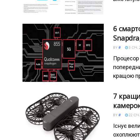
6 смарт
Snapdra
BY
#
3 СІЧ. 
Процесор 
попередни
кращою п
7 кращи
камеро
BY
#
22 СІЧ.
Існує вели
охоплюють