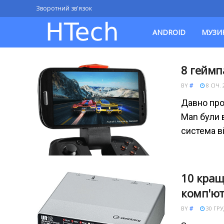
Зворотний зв'язок
ANDROID
МУЗИ
8 геймп
BY
#
8 СІЧ. 
Давно прой
Man були в
система в
10 кращ
комп'ют
BY
#
30 ГРУД