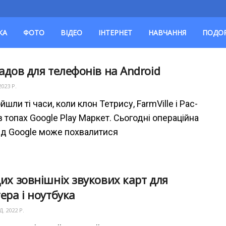
КА
ФОТО
ВІДЕО
ІНТЕРНЕТ
НАВЧАННЯ
ПОДО
адов для телефонів на Android
2023 Р.
шли ті часи, коли клон Тетрису, FarmVille і Pac-
 топах Google Play Маркет. Сьогодні операційна
ід Google може похвалитися
их зовнішніх звукових карт для
ера і ноутбука
. 2022 Р.