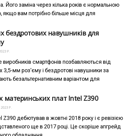
а. Його заміна через кілька років є нормальною
, якщо вам потрібно більше місця для
х бездротових навушників для
ну
2023 Р.
е виробників смартфонів позбавляються від
х 3,5-мм роз'єму і бездротові навушники за
ають безальтернативним варіантом для
их материнських плат Intel Z390
 2023 Р.
el Z390 дебютував в жовтні 2018 року і є ревізією
дставленого ще в 2017 році. Це скоріше апгрейд
чого обладнання,