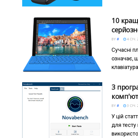
10 кращ
серйозн
BY
#
4 СІЧ. 
Сучасні п
означає, щ
клавіатур
3 прогр
комп'ю
BY
#
3 СІЧ. 
У цій стат
для тесту 
використо