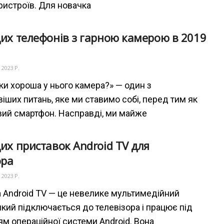
ристроїв. Для новачка
их телефонів з гарною камерою в 2019
 2023 Р.
ьки хороша у нього камера?» — один з
іших питань, яке ми ставимо собі, перед тим як
вий смартфон. Насправді, ми майже
их приставок Android TV для
ора
 2023 Р.
 Android TV — це невелике мультимедійний
який підключається до телевізора і працює під
ям операційної системи Android. Вона