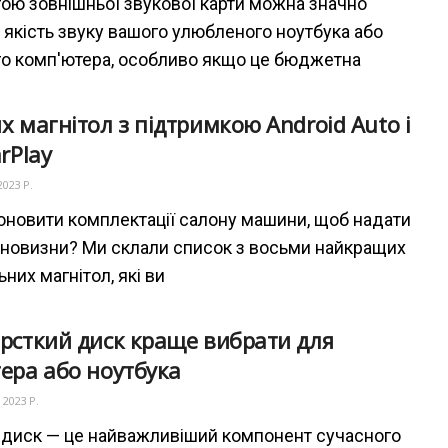
ою зовнішньої звукової карти можна значно
 якість звуку вашого улюбленого ноутбука або
го комп'ютера, особливо якщо це бюджетна
х магнітол з підтримкою Android Auto і
rPlay
2023 Р.
оновити комплектації салону машини, щоб надати
і новизни? Ми склали список з восьми найкращих
них магнітол, які ви
рсткий диск краще вибрати для
ера або ноутбука
 2023 Р.
диск — це найважливіший компонент сучасного