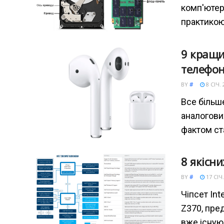
комп'ютер
практикою
9 кращи
телефо
BY
#
8 СІЧ. 
Все більш
аналогови
фактом ст
8 якісн
BY
#
17 СІЧ.
Чіпсет Int
Z370, пре
вже існую