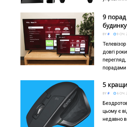
9 порад
будинку
BY
#
9 СІЧ. 
Телевізор
довгі роки
перегляд,
порадами 
5 кращи
BY
#
6 СІЧ. 
Бездротов
цьому є в
недавно в