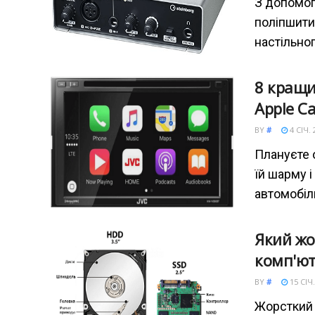
З допомог
поліпшити
настільно
8 кращи
Apple Ca
BY
#
4 СІЧ. 
Плануєте 
їй шарму 
автомобіль
Який жо
комп'ют
BY
#
15 СІЧ.
Жорсткий 