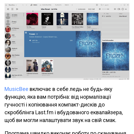
MusicBee
включає в себе ледь не будь-яку
функцію, яка вам потрібна: від нормалізації
гучності і копіювання компакт-дисків до
скробблінга Last.fm і вбудованого еквалайзера,
щоб ви могли налаштувати звук на свій смак.
Програма швидко виконає роботу по сканування