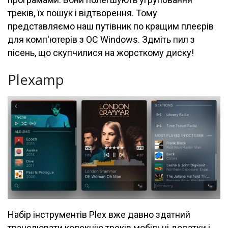
треків, їх пошук і відтворення. Тому
представляємо наш путівник по кращим плеєрів
для комп'ютерів з ОС Windows. Здміть пил з
пісень, що скупчилися на жорсткому диску!
Plexamp
Набір інструментів Plex вже давно здатний
транслювати колекцію треків мобільні додатки і