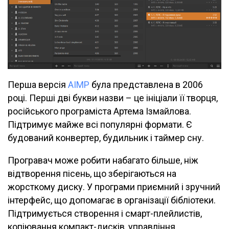
Перша версія
AIMP
була представлена в 2006
році. Перші дві букви назви – це ініціали її творця,
російського програміста Артема Ізмайлова.
Підтримує майже всі популярні формати. Є
будований конвертер, будильник і таймер сну.
Програвач може робити набагато більше, ніж
відтворення пісень, що зберігаються на
жорсткому диску. У програми приємний і зручний
інтерфейс, що допомагає в організації бібліотеки.
Підтримується створення і смарт-плейлистів,
копіювання компакт-дисків, управління