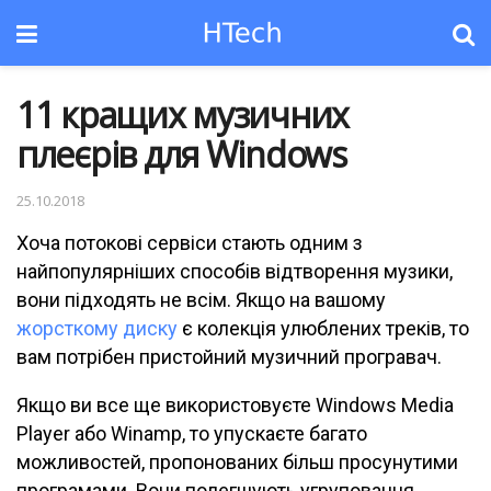
11 кращих музичних
плеєрів для Windows
25.10.2018
Хоча потокові сервіси стають одним з
найпопулярніших способів відтворення музики,
вони підходять не всім. Якщо на вашому
жорсткому диску
є колекція улюблених треків, то
вам потрібен пристойний музичний програвач.
Якщо ви все ще використовуєте Windows Media
Player або Winamp, то упускаєте багато
можливостей, пропонованих більш просунутими
програмами. Вони полегшують угруповання