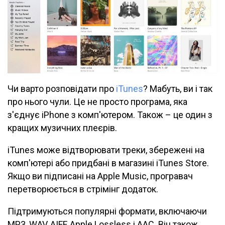
Чи варто розповідати про
iTunes
? Мабуть, ви і так
про нього чули. Це не просто програма, яка
з'єднує iPhone з комп'ютером. Також – це один з
кращих музичних плеєрів.
iTunes може відтворювати треки, збережені на
комп'ютері або придбані в магазині iTunes Store.
Якщо ви підписані на Apple Music, програвач
перетворюється в стрімінг додаток.
Підтримуються популярні формати, включаючи
MP3, WAV, AIFF, Apple Lossless і AAC. Він також