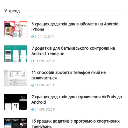
У тренді
6 кращих додатків для знайомств на Android і
iPhone
6 СІЧ. 2023 Р.
7 додатків для батьківського контролю на
Android-телефон
11 СІЧ. 2023 Р.
11 способів зробити телефон який не
включається
11 СІЧ. 2023 Р.
7 кращих додатків для підключення AirPods до
Android
24 СІЧ. 2023 Р.
15 кращих додатків з програмою спортивних
тренувань