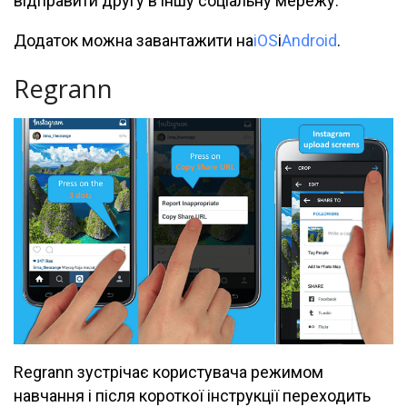
відправити другу в іншу соціальну мережу.
Додаток можна завантажити на
iOS
і
Android
.
Regrann
Regrann зустрічає користувача режимом
навчання і після короткої інструкції переходить