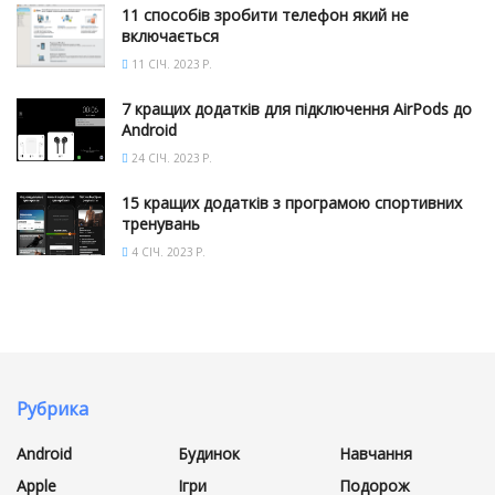
11 способів зробити телефон який не
включається
11 СІЧ. 2023 Р.
7 кращих додатків для підключення AirPods до
Android
24 СІЧ. 2023 Р.
15 кращих додатків з програмою спортивних
тренувань
4 СІЧ. 2023 Р.
Рубрика
Android
Будинок
Навчання
Apple
Ігри
Подорож