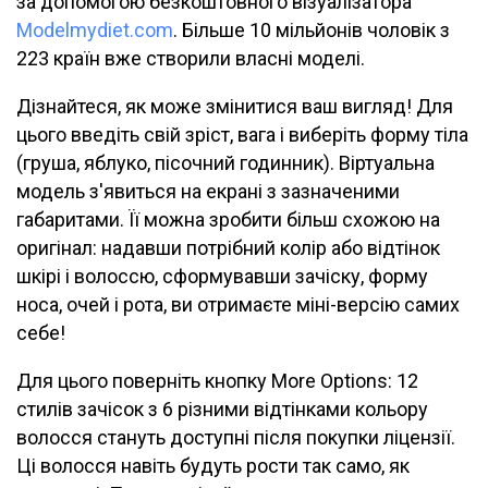
за допомогою безкоштовного візуалізатора
Modelmydiet.com
. Більше 10 мільйонів чоловік з
223 країн вже створили власні моделі.
Дізнайтеся, як може змінитися ваш вигляд! Для
цього введіть свій зріст, вага і виберіть форму тіла
(груша, яблуко, пісочний годинник). Віртуальна
модель з'явиться на екрані з зазначеними
габаритами. Її можна зробити більш схожою на
оригінал: надавши потрібний колір або відтінок
шкірі і волоссю, сформувавши зачіску, форму
носа, очей і рота, ви отримаєте міні-версію самих
себе!
Для цього поверніть кнопку More Options: 12
стилів зачісок з 6 різними відтінками кольору
волосся стануть доступні після покупки ліцензії.
Ці волосся навіть будуть рости так само, як