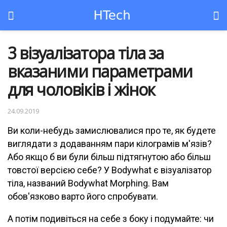
3 візуалізатора тіла за
вказаними параметрами
для чоловіків і жінок
24.09.2019
Ви коли-небудь замислювалися про те, як будете
виглядати з додаванням пари кілограмів м'язів?
Або якщо б ви були більш підтягнутою або більш
товстої версією себе? У Bodywhat є візуалізатор
тіла, названий Bodywhat Morphing. Вам
обов'язково варто його спробувати.
А потім подивіться на себе з боку і подумайте: чи