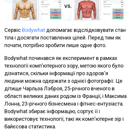
Сервіс
Bodywhat
допомагає відслідковувати стан
тіла і досягати поставлених цілей. Перед тим як
почати, потрібно зробити лише одне фото.
Bodywhat починався як експеримент в рамках
технології комп'ютерного зору, метою якого було
дізнатися, скільки інформації про здоров'я
людини можна одержати з однієї фотографії. Це
дітище Чарльза Лэброя, 25-річного вченого в
області великих даних родом із Франції, і Максима
Лонна, 23-річного бізнесмена і фітнес-ентузіаста.
Bodywhat збирає інформацію, сортує її і
використовує технології, такі як комп'ютерне зір і
байєсова статистика.