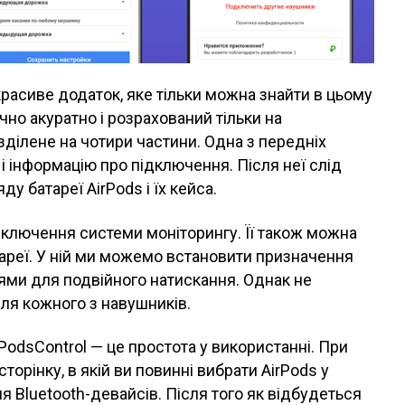
расиве додаток, яке тільки можна знайти в цьому
но акуратно і розрахований тільки на
ділене на чотири частини. Одна з передніх
і інформацію про підключення. Після неї слід
у батареї AirPods і їх кейса.
включення системи моніторингу. Її також можна
ареї. У ній ми можемо встановити призначення
ями для подвійного натискання. Однак не
ля кожного з навушників.
odsControl — це простота у використанні. При
торінку, в якій ви повинні вибрати AirPods у
 Bluetooth-девайсів. Після того як відбудеться