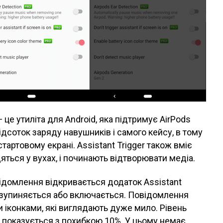
 це утиліта для Android, яка підтримує AirPods
ідсоток заряду навушників і самого кейсу, в тому
тартовому екрані. Assistant Trigger також вміє
яться у вухах, і починають відтворювати медіа.
ідомлення відкривається додаток Assistant
а зупиняється або включається. Повідомлення
 іконками, які виглядають дуже мило. Рівень
і показується з похибкою 10%. У цьому немає