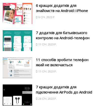
6 кращих додатків для
знайомств на Android і iPhone
6 СІЧ. 2023 Р.
7 додатків для батьківського
контролю на Android-телефон
11 СІЧ. 2023 Р.
11 способів зробити телефон
який не включається
11 СІЧ. 2023 Р.
7 кращих додатків для
підключення AirPods до Android
24 СІЧ. 2023 Р.