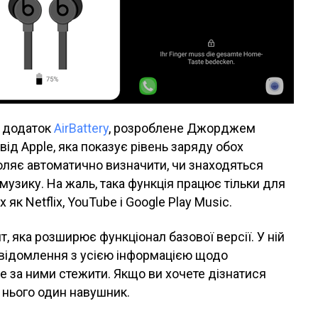
е додаток
AirBattery
, розроблене Джорджем
від Apple, яка показує рівень заряду обох
воляє автоматично визначити, чи знаходяться
музику. На жаль, така функція працює тільки для
як Netflix, YouTube і Google Play Music.
нт, яка розширює функціонал базової версії. У ній
овідомлення з усією інформацією щодо
е за ними стежити. Якщо ви хочете дізнатися
в нього один навушник.