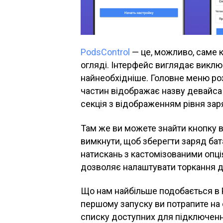
PodsControl
— це, можливо, саме к
огляді. Інтерфейс виглядає виключ
найнеобхідніше. Головне меню роз
частин відображає назву девайса 
секція з відображенням рівня заряд
Там же ви можете знайти кнопку 
вимкнути, щоб зберегти заряд бат
натискань з кастомізованими опці
дозволяє налаштувати торкання д
Що нам найбільше подобається в P
першому запуску ви потрапите на с
списку доступних для підключення