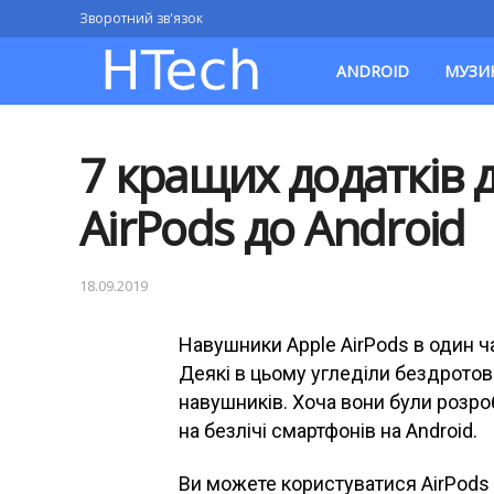
Зворотний зв'язок
ANDROID
МУЗИ
7 кращих додатків 
AirPods до Android
18.09.2019
Навушники Apple AirPods в один ч
Деякі в цьому угледіли бездротов
навушників. Хоча вони були розро
на безлічі смартфонів на Android.
Ви можете користуватися AirPods н