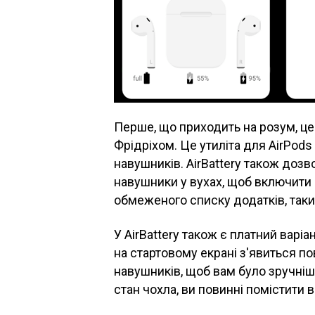
Перше, що приходить на розум, ц
Фрідріхом. Це утиліта для AirPods 
навушників. AirBattery також доз
навушники у вухах, щоб включити 
обмеженого списку додатків, таких 
У AirBattery також є платний варіа
на стартовому екрані з'явиться п
навушників, щоб вам було зручніш
стан чохла, ви повинні помістити 