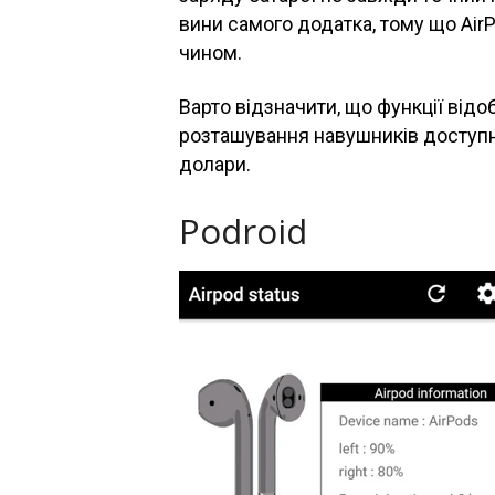
вини самого додатка, тому що Air
чином.
Варто відзначити, що функції від
розташування навушників доступні 
долари.
Podroid