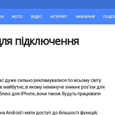
КА
ФОТО
ВІДЕО
ІНТЕРНЕТ
НАВЧАННЯ
ПОДО
для підключення
ас дуже сильно рекламувалися по всьому світу.
е майбутнє, в якому неминуче зникне роз'єм для
блені для iPhone, вони також будуть працювати
а Android і мати доступ до більшості функцій,