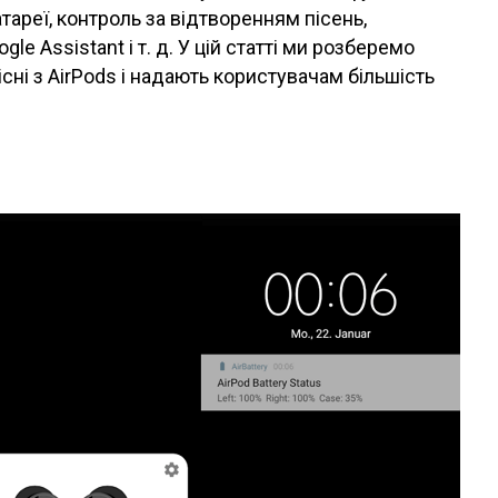
атареї, контроль за відтворенням пісень,
gle Assistant і т. д. У цій статті ми розберемо
існі з AirPods і надають користувачам більшість