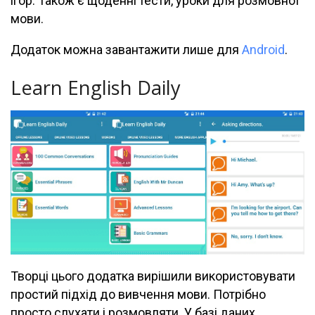
ігор. Також є щоденні тести, уроки для розмовної
мови.
Додаток можна завантажити лише для
Android
.
Learn English Daily
Творці цього додатка вирішили використовувати
простий підхід до вивчення мови. Потрібно
просто слухати і розмовляти. У базі даних