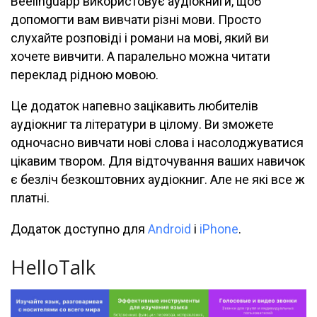
Beelinguapp використовує аудіокниги, щоб
допомогти вам вивчати різні мови. Просто
слухайте розповіді і романи на мові, який ви
хочете вивчити. А паралельно можна читати
переклад рідною мовою.
Це додаток напевно зацікавить любителів
аудіокниг та літератури в цілому. Ви зможете
одночасно вивчати нові слова і насолоджуватися
цікавим твором. Для відточування ваших навичок
є безліч безкоштовних аудіокниг. Але не які все ж
платні.
Додаток доступно для
Android
і
iPhone
.
HelloTalk