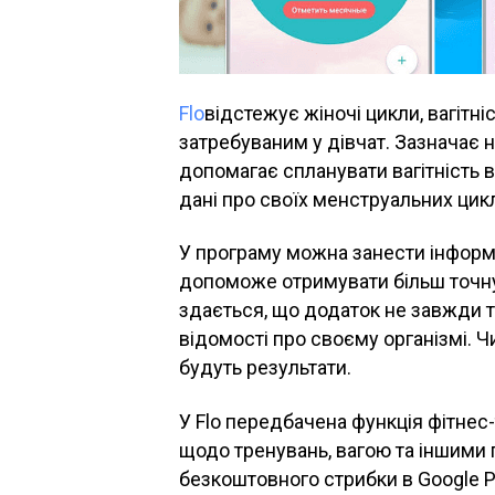
Flo
відстежує жіночі цикли, вагітні
затребуваним у дівчат. Зазначає н
допомагає спланувати вагітність ві
дані про своїх менструальних цикл
У програму можна занести інформа
допоможе отримувати більш точну
здається, що додаток не завжди т
відомості про своєму організмі. 
будуть результати.
У Flo передбачена функція фітнес
щодо тренувань, вагою та іншими
безкоштовного стрибки в Google Pl