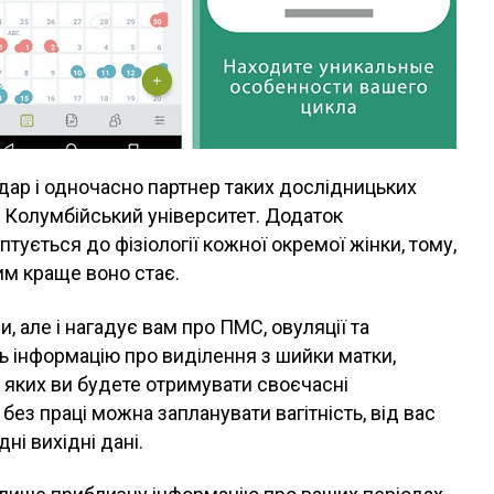
дар і одночасно партнер таких дослідницьких
і Колумбійський університет. Додаток
птується до фізіології кожної окремої жінки, тому,
им краще воно стає.
и, але і нагадує вам про ПМС, овуляції та
ть інформацію про виділення з шийки матки,
о яких ви будете отримувати своєчасні
ез праці можна запланувати вагітність, від вас
ні вихідні дані.