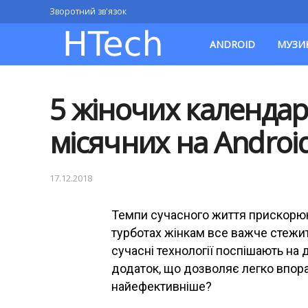
Зворотний зв'язок
ANDROID
МУЗИ
5 жіночих календар
місячних на Androi
17.12.2018
Темпи сучасного життя прискорюют
турботах жінкам все важче стежи
сучасні технології поспішають на
додаток, що дозволяє легко впора
найефективніше?