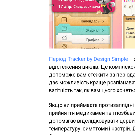
Період Tracker by Design Simple
— 
відстеження циклів. Це комплексн
допоможе вам стежити за періодами
дає можливість краще розпізнава
вагітність так, як вам цього хочеть
Якщо ви приймаєте протизаплідні 
прийняття медикаментів і позбавит
допомагає відслідковувати цервика
температуру, симптоми і настрій. 