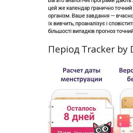
Багато аналогічні програми дають
цей же календар гранично точний 
організм. Ваше завдання — вчасно
їх вивчить, проаналізує і сповіст
більшості випадків прогноз точний
Період Tracker by 