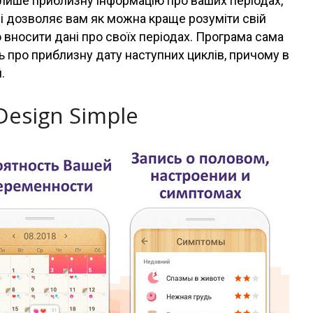
 лише приблизну інформацію про ваших періодах,
і дозволяє вам як можна краще розуміти свій
 вносити дані про своїх періодах. Програма сама
ить про приблизну дату наступних циклів, причому в
.
Design Simple