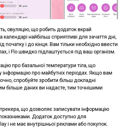
сть, овуляцію, що робить додаток вкрай
а календарі найбільш сприятливі для зачаття дні,
д початку і до кінця. Вам тільки необхідно ввести
ах, і Flo швидко підлаштується під ваш організм.
цію про базальної температури тіла, що
 інформацію про майбутніх періодах. Якщо вам
очно, спробуйте зробити більш докладні
Чим більше даних ви надасте, тим точнішими
-трекера, що дозволяє записувати інформацію
 показниками. Додаток доступно для
ay і не має внутрішньої реклами або покупок.