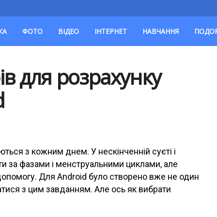
КА
ФОТО
ВІДЕО
ІНТЕРНЕТ
НАВЧАННЯ
ПОДО
ів для розрахунку
d
ься з кожним днем. У нескінченній суєті і
ти за фазами і менструальними циклами, але
 допомогу. Для Android було створено вже не один
тися з цим завданням. Але ось як вибрати