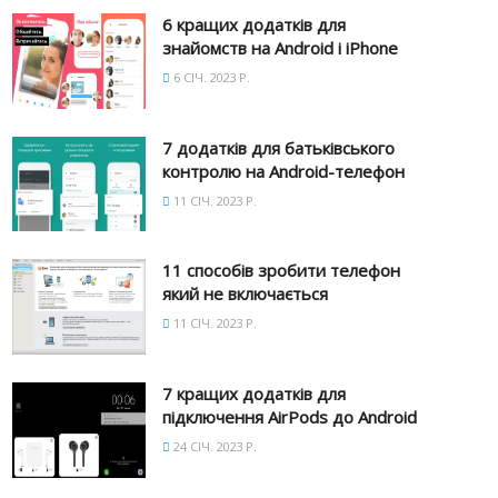
6 кращих додатків для
знайомств на Android і iPhone
6 СІЧ. 2023 Р.
7 додатків для батьківського
контролю на Android-телефон
11 СІЧ. 2023 Р.
11 способів зробити телефон
який не включається
11 СІЧ. 2023 Р.
7 кращих додатків для
підключення AirPods до Android
24 СІЧ. 2023 Р.