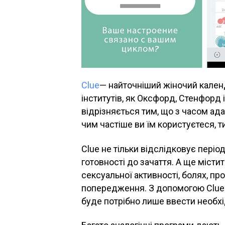
Clue
— найточніший жіночий кален
інститутів, як Оксфорд, Стенфорд 
відрізняється тим, що з часом ада
чим частіше ви їм користуєтеся, т
Clue не тільки відслідковує період
готовності до зачаття. А ще місти
сексуальної активності, болях, пр
попередження. З допомогою Clue б
буде потрібно лише ввести необхід