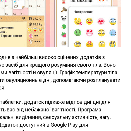
одне з найбільш високо оцінених додатків з
е засіб для кращого розуміння свого тіла. Воно
 вагітності й овуляції. Графік температури тіла
ти овуляционные дні, допомагаючи розпланувати
ся.
таблетки, додаток підкаже відповідні дні для
ь вас від небажаної вагітності. Програма
льні виділення, сексуальну активність, вагу,
Додаток доступний в Google Play для