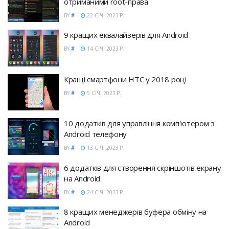
отриманими root-права
BY
#
22 СІЧ. 2023 Р.
9 кращих еквалайзерів для Android
BY
#
14 СІЧ. 2023 Р.
Кращі смартфони HTC у 2018 році
BY
#
5 СІЧ. 2023 Р.
10 додатків для управління комп'ютером з
Android телефону
BY
#
13 СІЧ. 2023 Р.
6 додатків для створення скріншотів екрану
на Android
BY
#
24 СІЧ. 2023 Р.
8 кращих менеджерів буфера обміну на
Android