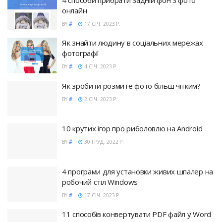
онлайн
BY
#
17 СІЧ. 2023 Р.
Як знайти людину в соціальних мережах
фотографії
BY
#
4 СІЧ. 2023 Р.
Як зробити розмите фото більш чітким?
BY
#
2 СІЧ. 2023 Р.
10 крутих ігор про риболовлю на Android
BY
#
30 ГРУД. 2022 Р.
4 програми для установки живих шпалер на
робочий стіл Windows
BY
#
17 СІЧ. 2023 Р.
11 способів конвертувати PDF файл у Word