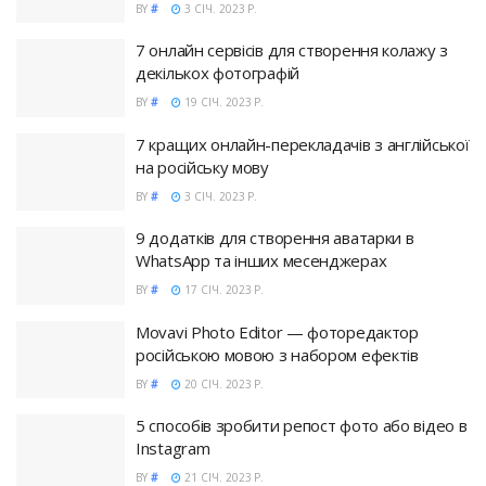
BY
#
3 СІЧ. 2023 Р.
7 онлайн сервісів для створення колажу з
декількох фотографій
BY
#
19 СІЧ. 2023 Р.
7 кращих онлайн-перекладачів з англійської
на російську мову
BY
#
3 СІЧ. 2023 Р.
9 додатків для створення аватарки в
WhatsApp та інших месенджерах
BY
#
17 СІЧ. 2023 Р.
Movavi Photo Editor — фоторедактор
російською мовою з набором ефектів
BY
#
20 СІЧ. 2023 Р.
5 способів зробити репост фото або відео в
Instagram
BY
#
21 СІЧ. 2023 Р.