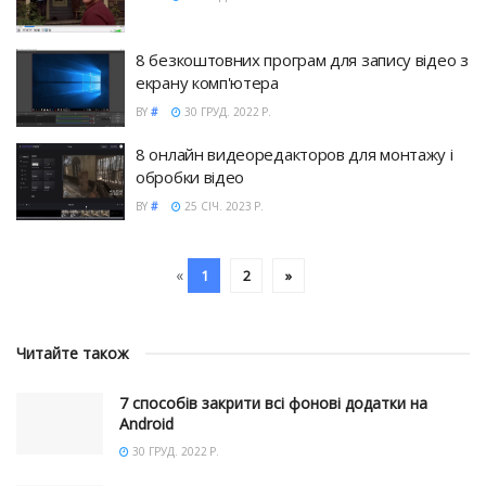
8 безкоштовних програм для запису відео з
екрану комп'ютера
BY
#
30 ГРУД. 2022 Р.
8 онлайн видеоредакторов для монтажу і
обробки відео
BY
#
25 СІЧ. 2023 Р.
«
1
2
»
Читайте також
7 способів закрити всі фонові додатки на
Android
30 ГРУД. 2022 Р.