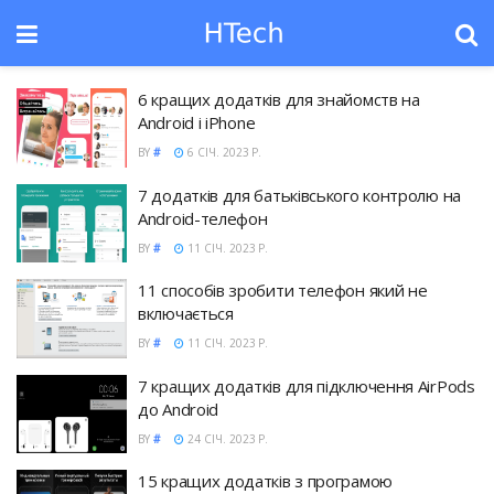
6 кращих додатків для знайомств на
Android і iPhone
BY
#
6 СІЧ. 2023 Р.
7 додатків для батьківського контролю на
Android-телефон
BY
#
11 СІЧ. 2023 Р.
11 способів зробити телефон який не
включається
BY
#
11 СІЧ. 2023 Р.
7 кращих додатків для підключення AirPods
до Android
BY
#
24 СІЧ. 2023 Р.
15 кращих додатків з програмою