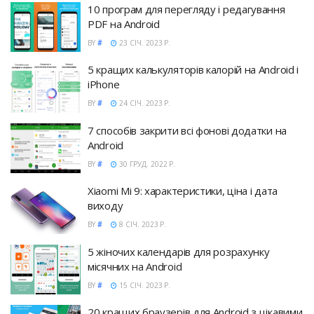
10 програм для перегляду і редагування
PDF на Android
BY
#
23 СІЧ. 2023 Р.
5 кращих калькуляторів калорій на Android і
iPhone
BY
#
24 СІЧ. 2023 Р.
7 способів закрити всі фонові додатки на
Android
BY
#
30 ГРУД. 2022 Р.
Xiaomi Mi 9: характеристики, ціна і дата
виходу
BY
#
8 СІЧ. 2023 Р.
5 жіночих календарів для розрахунку
місячних на Android
BY
#
15 СІЧ. 2023 Р.
20 кращих браузерів для Android з цікавими