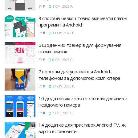
BY
#
1 СІЧ. 2023 Р.
9 способів безкоштовно зкачувати платні
програми на Android
BY
#
13 СІЧ. 2023 Р.
6 щоденних трекерів для формування
нових звичок
BY
#
6 СІЧ. 2023 Р.
7 програм для управління Android-
телефоном за допомогою комп'ютера
BY
#
21 СІЧ. 2023 Р.
10 додатків які знають хто вам дзвонив з
невідомого номера
BY
#
7 СІЧ. 2023 Р.
14 додатків для приставок Android TV, які
варто встановити