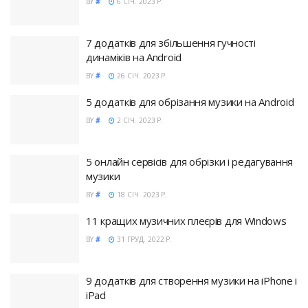
BY
#
6 СІЧ. 2023 Р.
7 додатків для збільшення гучності
динаміків на Android
BY
#
26 СІЧ. 2023 Р.
5 додатків для обрізання музики на Android
BY
#
2 СІЧ. 2023 Р.
5 онлайн сервісів для обрізки і редагування
музики
BY
#
18 СІЧ. 2023 Р.
11 кращих музичних плеєрів для Windows
BY
#
31 ГРУД. 2022 Р.
9 додатків для створення музики на iPhone і
iPad