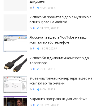
документ
BY
#
4 СІЧ. 2023 Р.
7 способів зробити відео з музикою з
ваших фото на Android
BY
#
31 ГРУД. 2022 Р.
Як скачати відео з YouTube на ваш
комп'ютер або телефон
BY
#
18 СІЧ. 2023 Р.
7 способів підключити комп'ютер до
телевізора
BY
#
7 СІЧ. 2023 Р.
9 безкоштовних конвертерів відео на
комп'ютері та онлайн
BY
#
9 СІЧ. 2023 Р.
5 кращих програвачів для Windows
BY
#
30 ГРУД. 2022 Р.