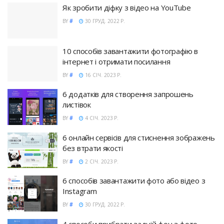
Як зробити діфку з відео на YouTube
BY
#
30 ГРУД. 2022 Р.
10 способів завантажити фотографію в
інтернет і отримати посилання
BY
#
16 СІЧ. 2023 Р.
6 додатків для створення запрошень
листівок
BY
#
4 СІЧ. 2023 Р.
6 онлайн сервісів для стиснення зображень
без втрати якості
BY
#
2 СІЧ. 2023 Р.
6 способів завантажити фото або відео з
Instagram
BY
#
30 ГРУД. 2022 Р.
4 способи прибрати задній фон з фото