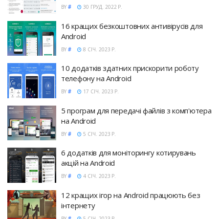
BY
#
30 ГРУД. 2022 Р.
16 кращих безкоштовних антивірусів для
Android
BY
#
8 СІЧ. 2023 Р.
10 додатків здатних прискорити роботу
телефону на Android
BY
#
17 СІЧ. 2023 Р.
5 програм для передачі файлів з комп'ютера
на Android
BY
#
5 СІЧ. 2023 Р.
6 додатків для моніторингу котирувань
акцій на Android
BY
#
4 СІЧ. 2023 Р.
12 кращих ігор на Android працюють без
інтернету
BY
#
5 СІЧ. 2023 Р.