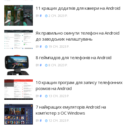
11 кращих додатків для камери на Android
BY
#
2 СІЧ. 2023 Р.
Як правильно скинути телефон на Android
до заводських налаштувань
BY
#
19 СІЧ. 2023 Р.
8 геймпадов для телефонів на Android
BY
#
8 СІЧ. 2023 Р.
10 кращих програм для запису телефонних
розмов на Android
BY
#
13 СІЧ. 2023 Р.
7 найкращих емуляторів Android на
комп'ютер з ОС Windows
BY
#
12 СІЧ. 2023 Р.