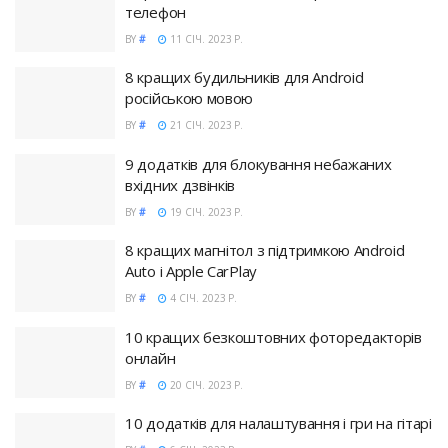
телефон
BY
#
11 СІЧ. 2023 Р.
8 кращих будильників для Android
російською мовою
BY
#
21 СІЧ. 2023 Р.
9 додатків для блокування небажаних
вхідних дзвінків
BY
#
19 СІЧ. 2023 Р.
8 кращих магнітол з підтримкою Android
Auto і Apple CarPlay
BY
#
4 СІЧ. 2023 Р.
10 кращих безкоштовних фоторедакторів
онлайн
BY
#
20 СІЧ. 2023 Р.
10 додатків для налаштування і гри на гітарі