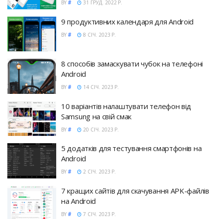
BY
#
31 ГРУД. 2022 Р.
9 продуктивних календаря для Android
BY
#
8 СІЧ. 2023 Р.
8 способів замаскувати чубок на телефоні
Android
BY
#
14 СІЧ. 2023 Р.
10 варіантів налаштувати телефон від
Samsung на свій смак
BY
#
20 СІЧ. 2023 Р.
5 додатків для тестування смартфонів на
Android
BY
#
2 СІЧ. 2023 Р.
7 кращих сайтів для скачування APK-файлів
на Android
BY
#
7 СІЧ. 2023 Р.