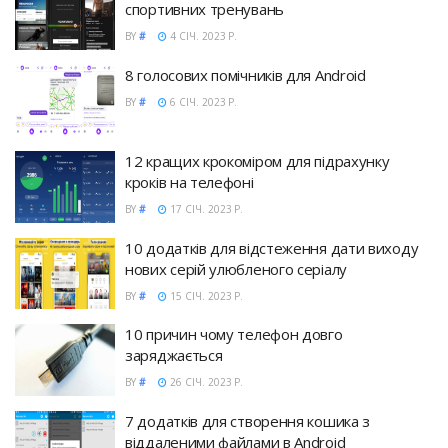
спортивних тренувань
BY
#
4 СІЧ. 2023 Р.
8 голосових помічників для Android
BY
#
6 СІЧ. 2023 Р.
12 кращих крокоміром для підрахунку
кроків на телефоні
BY
#
17 СІЧ. 2023 Р.
10 додатків для відстеження дати виходу
нових серій улюбленого серіалу
BY
#
15 СІЧ. 2023 Р.
10 причин чому телефон довго
заряджається
BY
#
26 СІЧ. 2023 Р.
7 додатків для створення кошика з
віддаленими файлами в Android