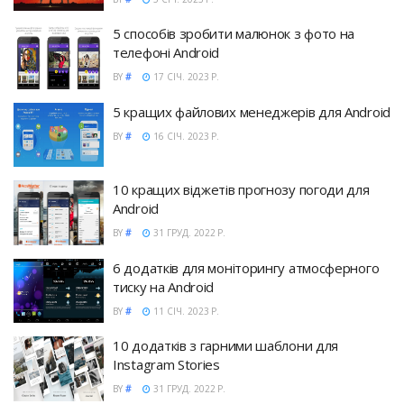
5 способів зробити малюнок з фото на
телефоні Android
BY
#
17 СІЧ. 2023 Р.
5 кращих файлових менеджерів для Android
BY
#
16 СІЧ. 2023 Р.
10 кращих віджетів прогнозу погоди для
Android
BY
#
31 ГРУД. 2022 Р.
6 додатків для моніторингу атмосферного
тиску на Android
BY
#
11 СІЧ. 2023 Р.
10 додатків з гарними шаблони для
Instagram Stories
BY
#
31 ГРУД. 2022 Р.