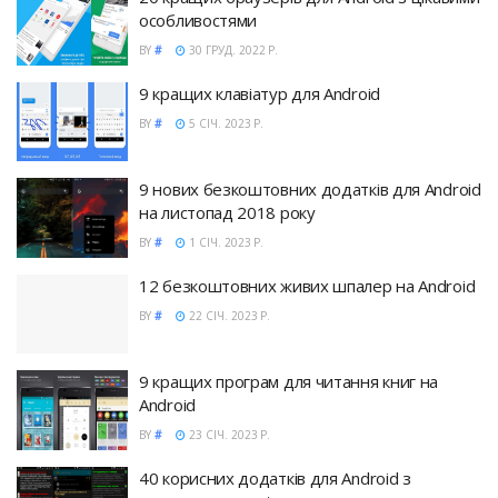
особливостями
BY
#
30 ГРУД. 2022 Р.
9 кращих клавіатур для Android
BY
#
5 СІЧ. 2023 Р.
9 нових безкоштовних додатків для Android
на листопад 2018 року
BY
#
1 СІЧ. 2023 Р.
12 безкоштовних живих шпалер на Android
BY
#
22 СІЧ. 2023 Р.
9 кращих програм для читання книг на
Android
BY
#
23 СІЧ. 2023 Р.
40 корисних додатків для Android з