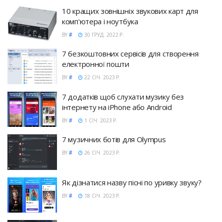
10 кращих зовнішніх звукових карт для
комп'ютера і ноутбука
BY
#
30 ГРУД. 2022 Р.
7 безкоштовних сервісів для створення
електронної пошти
BY
#
22 СІЧ. 2023 Р.
7 додатків щоб слухати музику без
інтернету на iPhone або Android
BY
#
1 СІЧ. 2023 Р.
7 музичних ботів для Olympus
BY
#
26 СІЧ. 2023 Р.
Як дізнатися назву пісні по уривку звуку?
BY
#
18 СІЧ. 2023 Р.