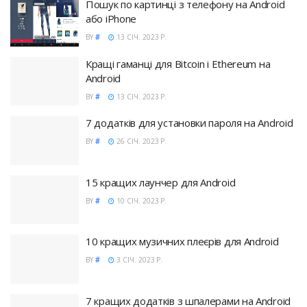
Пошук по картинці з телефону на Android
або iPhone
BY
#
13 СІЧ. 2023 Р.
Кращі гаманці для Bitcoin і Ethereum на
Android
BY
#
13 СІЧ. 2023 Р.
7 додатків для установки пароля на Android
BY
#
26 СІЧ. 2023 Р.
15 кращих лаунчер для Android
BY
#
10 СІЧ. 2023 Р.
10 кращих музичних плеєрів для Android
BY
#
3 СІЧ. 2023 Р.
7 кращих додатків з шпалерами на Android